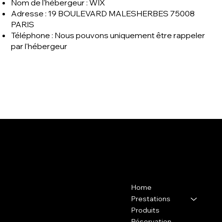
Nom de l'hébergeur : WIX
Adresse : 19 BOULEVARD MALESHERBES 75008
PARIS
Téléphone : Nous pouvons uniquement être rappeler
par l'hébergeur
Contact
Menu
Home
37 avenue de l'Industrie, 94200
Ivry-sur-Seine au SB INSTITUT
Prestations
Produits
06 60 65 54 82
Réservation