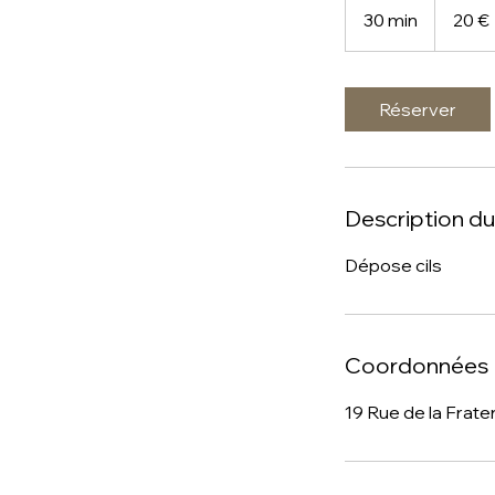
euros
30 min
3
20 €
0
m
i
Réserver
n
Description du
Dépose cils
Coordonnées
19 Rue de la Frate