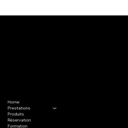
Menu
Politique
Home
FAQ
Prestations
CGV
Produits
Mentions légales
Réservation
Politiques de cookies
Formation