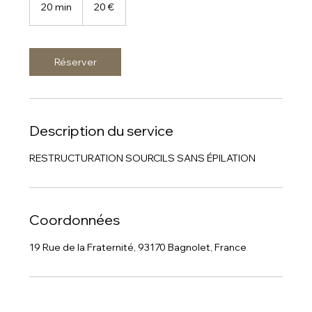
euros
20 min
2
20 €
0
m
i
n
Réserver
Description du service
RESTRUCTURATION SOURCILS SANS ÉPILATION
Coordonnées
19 Rue de la Fraternité, 93170 Bagnolet, France