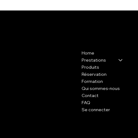
Contact
Menu
Home
37 avenue de l'Industrie, 94200
Ivry-sur-Seine au SB INSTITUT
Prestations
Produits
06 60 65 54 82
Réservation
Formation
Qui sommes-nous
Contact
FAQ
Se connecter
Politique
Social
FAQ
Tiktok :
CGV
BEAUTYWHITEPARIS